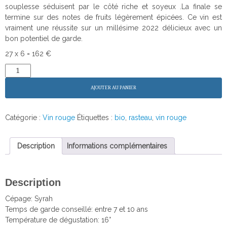
souplesse séduisent par le côté riche et soyeux .La finale se
termine sur des notes de fruits légèrement épicées. Ce vin est
vraiment une réussite sur un millésime 2022 délicieux avec un
bon potentiel de garde.
27 x 6 = 162 €
quantité
de
Crozes-
AJOUTER AU PANIER
Hermitage
2022
rouge
Catégorie :
Vin rouge
Étiquettes :
bio
,
rasteau
,
vin rouge
-
Domaine
des
Description
Informations complémentaires
Remizières
Description
Cépage: Syrah
Temps de garde conseillé: entre 7 et 10 ans
Température de dégustation: 16°