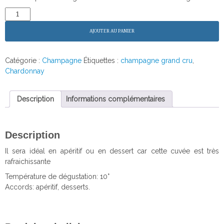
quantité
de
Champagne
AJOUTER AU PANIER
Leclère
Brut
-
Catégorie :
Champagne
Étiquettes :
champagne grand cru
,
rosé
Chardonnay
Description
Informations complémentaires
Description
Il sera idéal en apéritif ou en dessert car cette cuvée est très
rafraichissante
Température de dégustation: 10°
Accords: apéritif, desserts.