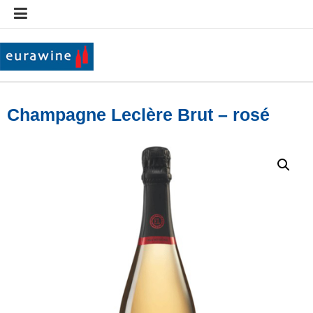
Aller
au
contenu
Eurawine
Champagne Leclère Brut – rosé